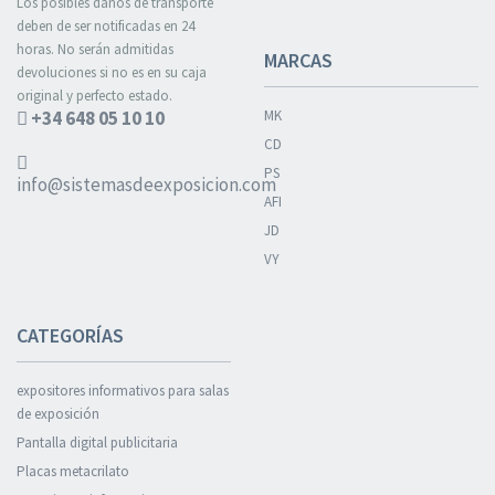
Los posibles daños de transporte
deben de ser notificadas en 24
horas. No serán admitidas
MARCAS
devoluciones si no es en su caja
original y perfecto estado.
+34 648 05 10 10
MK
CD
PS
info@sistemasdeexposicion.com
AFI
JD
VY
CATEGORÍAS
expositores informativos para salas
de exposición
Pantalla digital publicitaria
Placas metacrilato