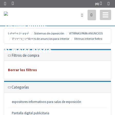
(€)
Toggl
naviga
Usted está aquí:
Sistemas de Exposición
VITRINAS PARA ANUNCIOS
Vitrinas y tablones de anuncios para interior
Vitrinas interior fieltro
Filtros de compra
Borrar los filtros
Categorías
expositores informativos para salas de exposición
Pantalla digital publicitaria