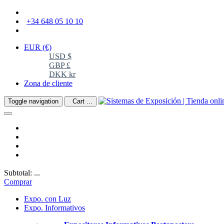
+34 648 05 10 10
EUR
(€)
USD $
GBP £
DKK kr
Zona de cliente
Toggle navigation
Cart ...
Subtotal: ...
Comprar
Expo. con Luz
Expo. Informativos