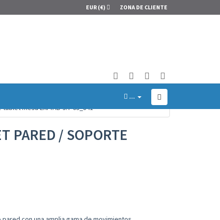
EUR
(€)
ZONA DE CLIENTE
...
 tablet mesa EXI-TAB-9.7-03_841
T PARED / SOPORTE
 o pared con una amplia gama de movimientos