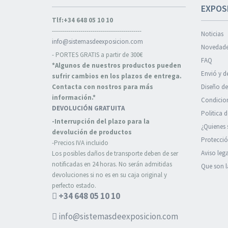
EXPOS
Tlf:+34 648 05 10 10
--------------------------------------------
Noticias
info@sistemasdeexposicion.com
Novedade
- PORTES GRATIS a partir de 300€
FAQ
*Algunos de nuestros productos pueden
Envió y d
sufrir cambios en los plazos de entrega.
Contacta con nostros para más
Diseño de
información.*
Condicion
DEVOLUCIÓN GRATUITA
Politica 
-Interrupción del plazo para la
¿Quienes
devolución de productos
Protecció
-Precios IVA incluido
Aviso lega
Los posibles daños de transporte deben de ser
notificadas en 24 horas. No serán admitidas
Que son l
devoluciones si no es en su caja original y
perfecto estado.
+34 648 05 10 10
info@sistemasdeexposicion.com