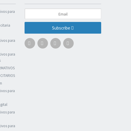
tivos para
citaria
Subscribe
tivos para
tivos para
s
RMATIVOS
CITARIOS
em
tivos para
gital
tivos para
tivos para