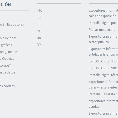
ICIÓN
MK
expositores informa
salas de exposición
CD
Pantalla digital publi
PS
s En Expositores
Placas metacrilato
AFI
Expositores informa
JD
evoluciones
sector publico
VY
 gráficas
Expositores informa
es generales
entidades financiera
de Cookies
EXPOSITORES INFO
 somos?
EXPOSITORES PUBLI
n de datos
Pantalla digital tót
l
expositores informa
as cookies
bares y restaurantes
Pantalla Caballete di
expositores informa
tiendas
Expositores informa