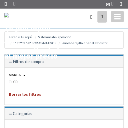
(€)
Toggl
naviga
Usted está aquí:
Sistemas de Exposición
EXPOSITORES INFORMATIVOS
Panel de rejilla o panel expositor
Filtros de compra
MARCA
CD
Borrar los filtros
Categorías